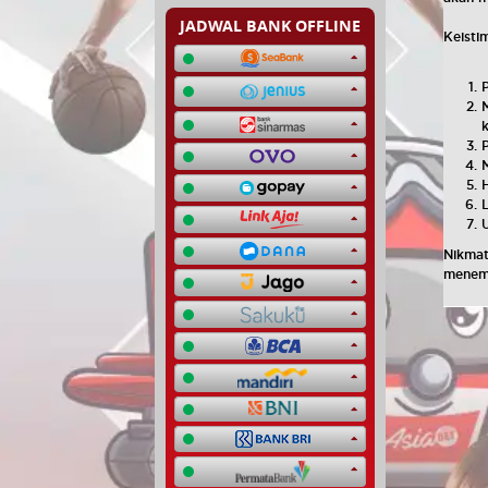
JADWAL BANK OFFLINE
Keisti
P
M
U
Nikmat
menemu