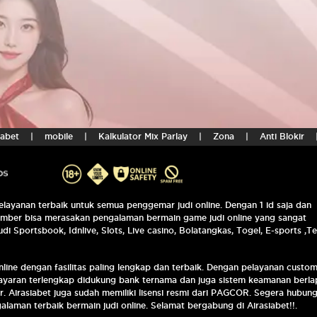
iabet
|
mobile
|
Kalkulator Mix Parlay
|
Zona
|
Anti Blokir
layanan terbaik untuk semua penggemar judi online. Dengan 1 id saja dan
ember bisa merasakan pengalaman bermain game judi online yang sangat
 Sportsbook, Idnlive, Slots, Live casino, Bolatangkas, Togel, E-sports ,
nline dengan fasilitas paling lengkap dan terbaik. Dengan pelayanan custo
ayaran terlengkap didukung bank ternama dan juga sistem keamanan berla
irasiabet juga sudah memiliki lisensi resmi dari PAGCOR. Segera hubung
aman terbaik bermain judi online. Selamat bergabung di Airasiabet!!.